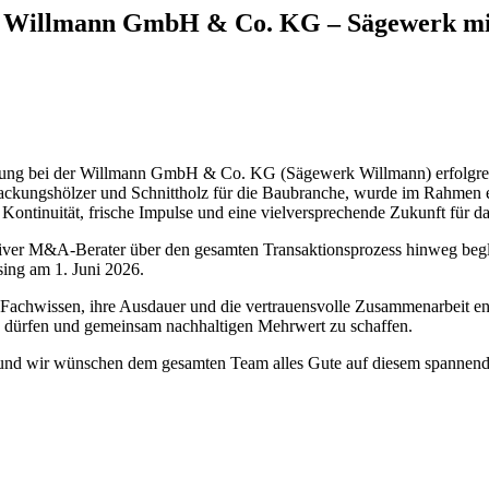
r Willmann GmbH & Co. KG – Sägewerk mit 
egelung bei der Willmann GmbH & Co. KG (Sägewerk Willmann) erfolgr
Verpackungshölzer und Schnittholz für die Baubranche, wurde im Rahmen
ontinuität, frische Impulse und eine vielversprechende Zukunft für d
usiver M&A-Berater über den gesamten Transaktionsprozess hinweg begle
ing am 1. Juni 2026.
r Fachwissen, ihre Ausdauer und die vertrauensvolle Zusammenarbeit en
zu dürfen und gemeinsam nachhaltigen Mehrwert zu schaffen.
und wir wünschen dem gesamten Team alles Gute auf diesem spannen