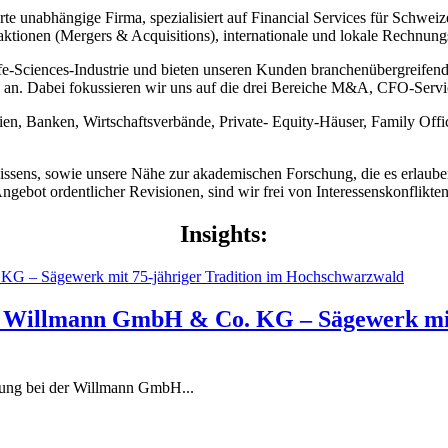
te unabhängige Firma, spezialisiert auf Financial Services für Schweize
nsaktionen (Mergers & Acquisitions), internationale und lokale Rechnu
fe-Sciences-Industrie und bieten unseren Kunden branchenübergreifend
an. Dabei fokussieren wir uns auf die drei Bereiche M&A, CFO-Serv
ien, Banken, Wirtschaftsverbände, Private- Equity-Häuser, Family Offi
wissens, sowie unsere Nähe zur akademischen Forschung, die es erlau
ngebot ordentlicher Revisionen, sind wir frei von Interessenskonflikten
Insights:
r Willmann GmbH & Co. KG – Sägewerk mit 
elung bei der Willmann GmbH...