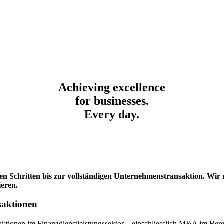
Achieving excellence
for businesses.
Every day.
ten Schritten bis zur vollständigen Unternehmenstransaktion. W
ieren.
nsaktionen
aktionen im Finanzdienstleistungssektor – einschliesslich M&A im B